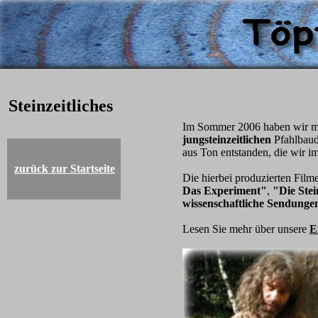
Steinzeitliches
Im Sommer 2006 haben wir mi
jungsteinzeitlichen
Pfahlbaud
aus Ton entstanden, die wir i
zurück zur Startseite
Die hierbei produzierten Film
Das Experiment"
,
"Die
Stei
wissenschaftliche Sendunge
Lesen Sie mehr über unsere
E