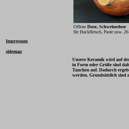
Unsere Keramik
wird
Unterschiede in Form oder 
wir mit dem Pinsel oder dur
und Farbspiele, die durch 
Grundsätzlich sind alle Ker
Offene
Dose, Schweinedose
für Hackfleisch, Paste usw. 26
Impressum
sidemap
Unsere Keramik wird auf der 
in Form oder Größe sind dah
Tauchen auf. Dadurch ergeben
werden.
Grundsätzlich sind 